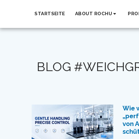
STARTSEITE
ABOUT ROCHU
PRO
BLOG #WEICHGR
Wie w
„perf
von 
schü