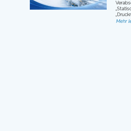
Verabs
„Statis
„Druckm
Mehr l