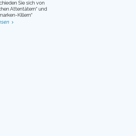
chieden Sie sich von
chen Attentätern“ und
arken-Killern“
esen