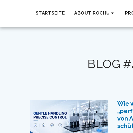
STARTSEITE
ABOUT ROCHU
PR
BLOG #
Wie w
„perf
von 
schü