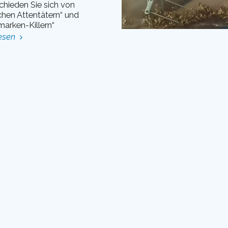
chieden Sie sich von
chen Attentätern“ und
arken-Killern“
esen