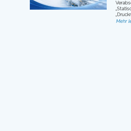
Verabs
„Statis
„Druckm
Mehr l