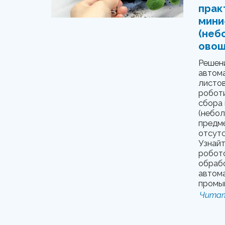
прак
мини
(неб
овощ
Решени
автом
листов
робот
сбора 
(небол
предме
отсутс
Узнайт
робот
обрабо
автом
промы
Читат