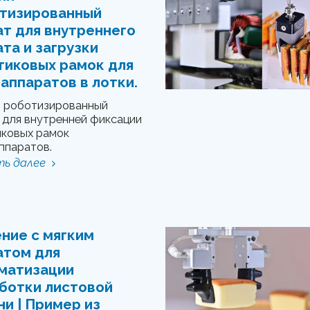
тизированный
ат для внутреннего
ата и загрузки
тиковых рамок для
аппаратов в лотки.
й роботизированный
 для внутренней фиксации
иковых рамок
ппаратов.
ь далее
ние с мягким
атом для
матизации
ботки листовой
ни | Пример из