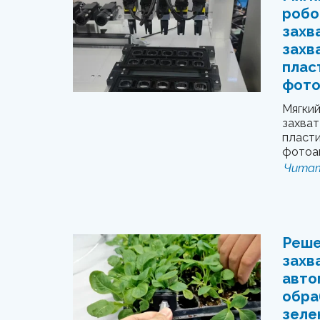
робо
захв
захв
плас
фото
Мягки
захват
пласт
фотоа
Читат
Реше
захв
авто
обра
зеле