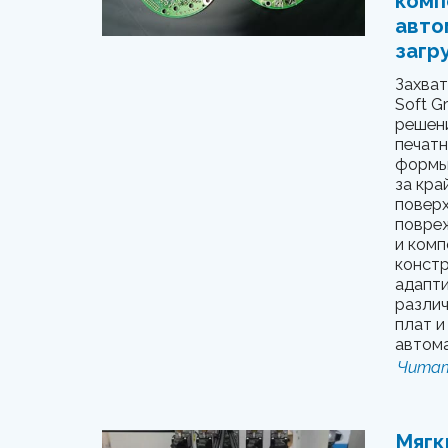
комп
авто
загру
Захват
Soft G
решени
печатн
формы.
за кра
поверх
повре
и комп
констр
адапти
разли
плат и
автома
Читат
Мягк