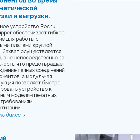
онентов во время
матической
зки и выгрузки.
ное устройство Rochu
ripper обеспечивает гибкое
е для работы с
ыми платами круглой
 Захват осуществляется
й, а не непосредственно за
ность, что предотвращает
ждение паяных соединений
онентов, а модульная
укция позволяет быстро
ровать устройство к
чным моделям печатных
 требованиям
тизации.
ь далее
ий