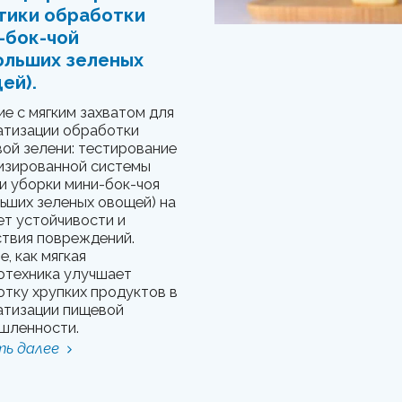
тики обработки
-бок-чой
ольших зеленых
ей).
е с мягким захватом для
атизации обработки
ой зелени: тестирование
изированной системы
и уборки мини-бок-чоя
ьших зеленых овощей) на
т устойчивости и
твия повреждений.
е, как мягкая
отехника улучшает
тку хрупких продуктов в
атизации пищевой
шленности.
ь далее